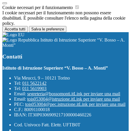
Cookie necessari per il funzionamento
I cookie necessari per il funzionamento non possono essere
disabilitati. È possibile consultare l'elenco nella pagina della cookie
policy.
Accetta tutti
Salva le preferenze
Istituto di Istruzione Superiore “V. Bosso – A.
Monti”
Contatti
Istituto di Istruzione Superiore “V. Bosso – A. Monti”
Via Meucci, 9 – 10121 Torino
Tel:
011 5622142
Tel:
011 5619903
Email:
segreteria@bossomonti.it
Link per inviare una mail
Email:
tois053004@istruzione.it
Link per inviare una mail
PEC:
tois053004@pec.istruzione.it
Link per inviare una mail
C.F.: 80091100018
IBAN: IT30P0306909217100000460226
Cod. Univoco Fatt. Elettr. UFTB0T