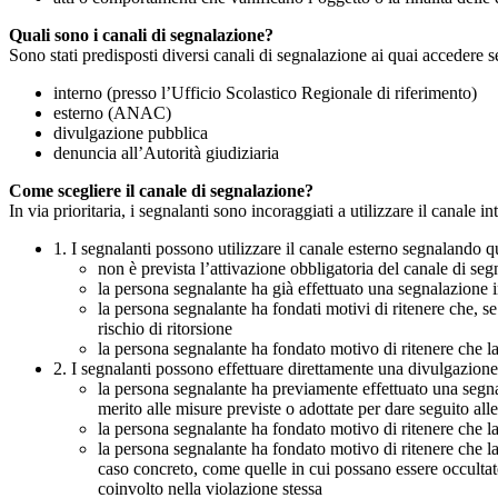
Quali sono i canali di segnalazione?
Sono stati predisposti diversi canali di segnalazione ai quai accedere 
interno (presso l’Ufficio Scolastico Regionale di riferimento)
esterno (ANAC)
divulgazione pubblica
denuncia all’Autorità giudiziaria
Come scegliere il canale di segnalazione?
In via prioritaria, i segnalanti sono incoraggiati a utilizzare il canale
1. I segnalanti possono utilizzare il canale esterno segnaland
non è prevista l’attivazione obbligatoria del canale di se
la persona segnalante ha già effettuato una segnalazione i
la persona segnalante ha fondati motivi di ritenere che, s
rischio di ritorsione
la persona segnalante ha fondato motivo di ritenere che la
2. I segnalanti possono effettuare direttamente una divulgazion
la persona segnalante ha previamente effettuato una segnal
merito alle misure previste o adottate per dare seguito all
la persona segnalante ha fondato motivo di ritenere che la
la persona segnalante ha fondato motivo di ritenere che la
caso concreto, come quelle in cui possano essere occultate
coinvolto nella violazione stessa