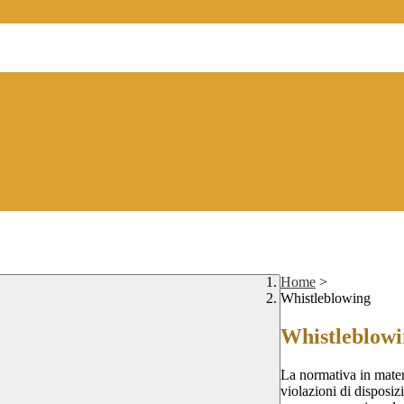
Home
>
Whistleblowing
Whistleblow
La normativa in mater
violazioni di disposiz