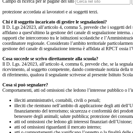
Campo di ricerca per le pagine del sito
protezione accordata ai lavoratori e ai soggetti terzi.
Chi è il soggetto incaricato di gestire le segnalazioni?
Il D. Lgs 24/2023, all’articolo 4, comma 5, prevede che i soggetti del
affidano a quest'ultimo la gestione del canale di segnalazione interna.
rapporti che intercorrono tra le istituzioni scolastiche e l’Amministrazio
coordinatore regionale. Considerato l’ambito territoriale particolarmente
gestione del canale di segnalazione interna è affidata al RPCT ossia l
Cosa succede se scrivo direttamente alla scuola?
Il D. Lgs. 24/2023, all’articolo 4, comma 6, prevede che, se la segnal
ricevimento, al soggetto competente, dando contestuale notizia della 
di riferimento, qualora il segnalante scrivesse al presente Istituto Sco
Cosa si può segnalare?
Comportamenti, atti od omissioni che ledono l’interesse pubblico o l’i
illeciti amministrativi, contabili, civili o penali;
illeciti che rientrano nell’ambito di applicazione degli atti dell’
finanziamento del terrorismo; sicurezza e conformità dei prodotti
benessere degli animali; salute pubblica; protezione dei consumato
atti od omissioni che ledono gli interessi finanziari dell’Unione;
atti od omissioni riguardanti il mercato interno;
atti o comportamenti che vanificano l’oggetto o la finalità delle d