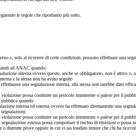
seguendo le regole che riportiamo più sotto.
 interno e, solo al ricorrere di certe condizioni, possono effettuare una s
o quindi ad ANAC quando:
gnalazione interna ovvero questo, anche se obbligatorio, non è attivo o, 
nterna e la stessa non ha avuto seguito
e effettuasse una segnalazione interna, alla stessa non sarebbe dato eff
 violazione possa costituire un pericolo imminente o palese per il pubbl
e pubblica quando:
azione interna ed esterna ovvero ha effettuato direttamente una segnalazio
e segnalazioni;
 violazione possa costituire un pericolo imminente o palese per il pubbli
 segnalazione esterna possa comportare il rischio di ritorsioni o possa n
 o distrutte prove oppure in cui vi sia fondato timore che chi ha ricevut