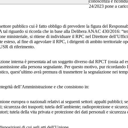
conoscenza e riconduc
24/2023 pone a carico 
 settore pubblico cui è fatto obbligo di prevedere la figura del Respon
 A tal riguardo si ricorda che in base alla Delibera ANAC 430/2016: “tenu
ne ministeriale, si ritiene di individuare il RPC nel Direttore dell’Uffici
 esteso, al fine di agevolare il RPC, i dirigenti di ambito territoriale o
’USR di riferimento.
azione interna è presentata ad un soggetto diverso dal RPCT (ossia ad ese
trasmissione alla persona segnalante. Per questo motivo, pur ricordand
lastico, quest’ultimo avrà premura di trasmettere la segnalazione nei tem
ntegrità dell’Amministrazione e che consistono in:
Unione europea o nazionali relativi ai seguenti settori: appalti pubblici; s
; sicurezza dei trasporti; tutela dell’ambiente; radioprotezione e sicurez
ri; tutela della vita privata e protezione dei dati personali e sicurezza de
isposizioni di cui agli atti dell’Unione.