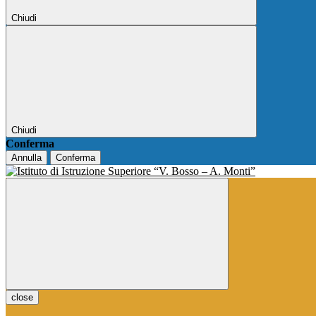
Chiudi
Chiudi
Conferma
Annulla
Conferma
close