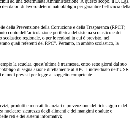
ibili ad una determinata Amministrazione. A questo scopo, il D. Lgs.
dei datori di lavoro determinati obblighi per garantire l’efficacia della
sabile della Prevenzione della Corruzione e della Trasparenza (RPCT)
to conto dell’articolazione periferica del sistema scolastico e dei
o scolastico regionale, o per le regioni in cui è previsto, nel
perano quali referenti del RPC”. Pertanto, in ambito scolastico, la
mpio la scuola), quest’ultima è trasmessa, entro sette giorni dal suo
o l’obbligo di segnalazione direttamente al RPCT individuato nell’USR
pi e modi previsti per legge al soggetto competente.
ervizi, prodotti e mercati finanziari e prevenzione del riciclaggio e del
za nucleare; sicurezza degli alimenti e dei mangimi e salute e
lle reti e dei sistemi informativi;