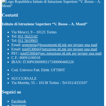
Istituto di Istruzione Superiore “V. Bosso – A.
Monti”
Contatti
Istituto di Istruzione Superiore “V. Bosso – A. Monti”
Via Meucci, 9 – 10121 Torino
Tel:
011 5622142
Tel:
011 5619903
Email:
segreteria@bossomonti.it
Link per inviare una mail
Email:
tois053004@istruzione.it
Link per inviare una mail
PEC:
tois053004@pec.istruzione.it
Link per inviare una mail
C.F.: 80091100018
IBAN: IT30P0306909217100000460226
Cod. Univoco Fatt. Elettr. UFTB0T
SUCCURSALE
Via Moretta, 55 – 10138 Torino - Tel 011/4333107
Seguici su
Facebook
Instagram