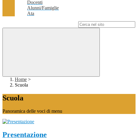
Docenti
Alunni/Famiglie
Ata
Campo di ricerca per le pagine del sito
Home
>
Scuola
Scuola
Panoramica delle voci di menu
Presentazione