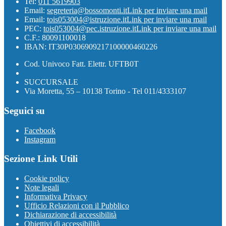
Tel:
011 5619903
Email:
segreteria@bossomonti.it
Link per inviare una mail
Email:
tois053004@istruzione.it
Link per inviare una mail
PEC:
tois053004@pec.istruzione.it
Link per inviare una mail
C.F.: 80091100018
IBAN: IT30P0306909217100000460226
Cod. Univoco Fatt. Elettr. UFTB0T
SUCCURSALE
Via Moretta, 55 – 10138 Torino - Tel 011/4333107
Seguici su
Facebook
Instagram
Sezione Link Utili
Cookie policy
Note legali
Informativa Privacy
Ufficio Relazioni con il Pubblico
Dichiarazione di accessibilità
Obiettivi di accessibilità