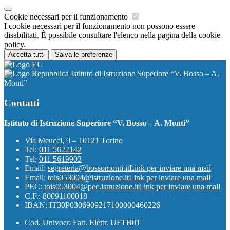
Cookie necessari per il funzionamento
I cookie necessari per il funzionamento non possono essere
disabilitati. È possibile consultare l'elenco nella pagina della cookie
policy.
Accetta tutti
Salva le preferenze
Istituto di Istruzione Superiore “V. Bosso – A.
Monti”
Contatti
Istituto di Istruzione Superiore “V. Bosso – A. Monti”
Via Meucci, 9 – 10121 Torino
Tel:
011 5622142
Tel:
011 5619903
Email:
segreteria@bossomonti.it
Link per inviare una mail
Email:
tois053004@istruzione.it
Link per inviare una mail
PEC:
tois053004@pec.istruzione.it
Link per inviare una mail
C.F.: 80091100018
IBAN: IT30P0306909217100000460226
Cod. Univoco Fatt. Elettr. UFTB0T