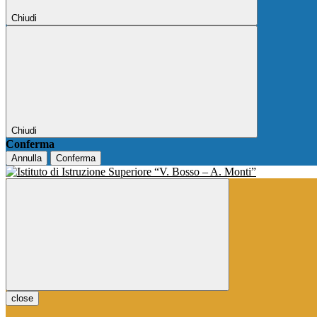
Chiudi
Chiudi
Conferma
Annulla
Conferma
close