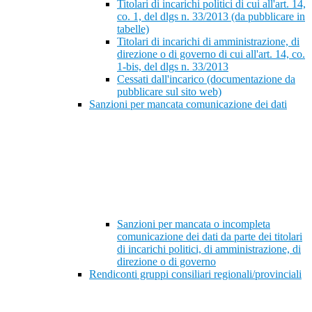
Titolari di incarichi politici di cui all'art. 14,
co. 1, del dlgs n. 33/2013 (da pubblicare in
tabelle)
Titolari di incarichi di amministrazione, di
direzione o di governo di cui all'art. 14, co.
1-bis, del dlgs n. 33/2013
Cessati dall'incarico (documentazione da
pubblicare sul sito web)
Sanzioni per mancata comunicazione dei dati
Sanzioni per mancata o incompleta
comunicazione dei dati da parte dei titolari
di incarichi politici, di amministrazione, di
direzione o di governo
Rendiconti gruppi consiliari regionali/provinciali