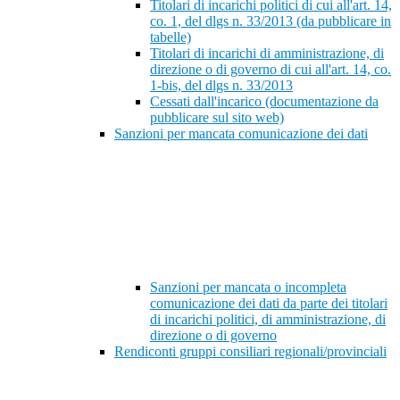
Titolari di incarichi politici di cui all'art. 14,
co. 1, del dlgs n. 33/2013 (da pubblicare in
tabelle)
Titolari di incarichi di amministrazione, di
direzione o di governo di cui all'art. 14, co.
1-bis, del dlgs n. 33/2013
Cessati dall'incarico (documentazione da
pubblicare sul sito web)
Sanzioni per mancata comunicazione dei dati
Sanzioni per mancata o incompleta
comunicazione dei dati da parte dei titolari
di incarichi politici, di amministrazione, di
direzione o di governo
Rendiconti gruppi consiliari regionali/provinciali