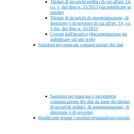
Titolari di incarichi politici di cui all'art. 14,
co. 1, del dlgs n. 33/2013 (da pubblicare in
tabelle)
Titolari di incarichi di amministrazione, di
direzione o di governo di cui all'art. 14, co.
1-bis, del dlgs n. 33/2013
Cessati dall'incarico (documentazione da
pubblicare sul sito web)
Sanzioni per mancata comunicazione dei dati
Sanzioni per mancata o incompleta
comunicazione dei dati da parte dei titolari
di incarichi politici, di amministrazione, di
direzione o di governo
Rendiconti gruppi consiliari regionali/provinciali