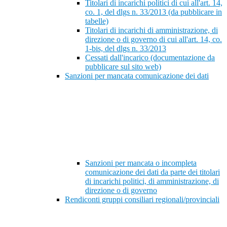
Titolari di incarichi politici di cui all'art. 14,
co. 1, del dlgs n. 33/2013 (da pubblicare in
tabelle)
Titolari di incarichi di amministrazione, di
direzione o di governo di cui all'art. 14, co.
1-bis, del dlgs n. 33/2013
Cessati dall'incarico (documentazione da
pubblicare sul sito web)
Sanzioni per mancata comunicazione dei dati
Sanzioni per mancata o incompleta
comunicazione dei dati da parte dei titolari
di incarichi politici, di amministrazione, di
direzione o di governo
Rendiconti gruppi consiliari regionali/provinciali