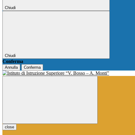
Chiudi
Chiudi
Conferma
Annulla
Conferma
close