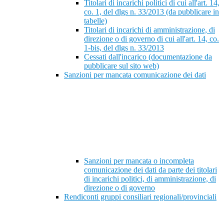
Titolari di incarichi politici di cui all'art. 14,
co. 1, del dlgs n. 33/2013 (da pubblicare in
tabelle)
Titolari di incarichi di amministrazione, di
direzione o di governo di cui all'art. 14, co.
1-bis, del dlgs n. 33/2013
Cessati dall'incarico (documentazione da
pubblicare sul sito web)
Sanzioni per mancata comunicazione dei dati
Sanzioni per mancata o incompleta
comunicazione dei dati da parte dei titolari
di incarichi politici, di amministrazione, di
direzione o di governo
Rendiconti gruppi consiliari regionali/provinciali